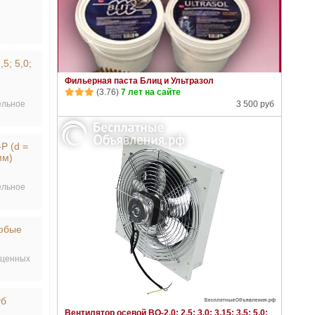
5; 5,0;
Фильерная паста Блиц и Ультразол
(3.76)
7 лет на сайте
ельное
3 500 руб
Р (d =
мм)
ельное
юбые
 ценных
уб
Вентилятор осевой ВО-2,0; 2,5; 3,0; 3,15; 3,5; 5,0;