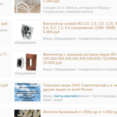
1 500 руб
вка
Сегодня 10:17,
Мебель, Интерьер и Обиход >
Специальная, служебная мебель
 руб
Вентилятор осевой ВО-2,0; 2,5; 3,0; 3,15; 3,
5,6; 6,3; 7,1; 8,0 (напряжение 220В; 380В)
вание
6 000 руб
Вчера,
Оборудование > Климатическое и отопит
оборудование
6-77;
Вентилятор с внешним ротором марки ВО-
200;300;350;400;450;500;550;630;710;800
10 000 руб
Вчера,
Оборудование > Климатическое и отопит
оборудование
0 руб
Покупаем акции ОАО Самотлорнефть и л
другие акции по всей России
Вчера,
Ханты-мансийск
Бизнес > Купля-продажа
бумаг / акций
Молоток бронзовый от 200гр до кг 1 650 р