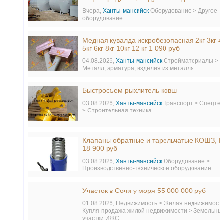
Вчера,
Ханты-мансийск
Оборудование > Другое
оборудование
Медная кувалда искробезопасная 2кг 3кг 
5кг 6кг 8кг 10кг 12 кг 1 090 руб
04.08.2026,
Ханты-мансийск
Стройматериалы >
Металл, арматура, изделия из металла
Быстросъем рыхлитель ковш
03.08.2026,
Ханты-мансийск
Транспорт > Спецт
> Строительная техника
Клапаны обратные и тарельчатые КОШЗ,
18 900 руб
03.08.2026,
Ханты-мансийск
Оборудование >
Производственно-техническое оборудование
Участок в Сочи у моря 55 000 000 руб
01.08.2026,
Недвижимость > Жилая недвижимост
Купля-продажа жилой недвижимости > Земельн
участки ИЖС