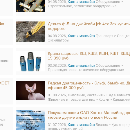
04.08.2026,
Ханты-мансийск
Оборудование >
Строительное, ремонтное оборудование
4кг
Дельта ф-5 на джейсиби jcb 4cx 3cx купить
недорого
04.08.2026,
Ханты-мансийск
Транспорт > Спецте
Экскаваторы
Краны шаровые КШ, КШЗ, КШН, КШТ, КШЦ
19 390 руб
ехника
03.08.2026,
Ханты-мансийск
Оборудование >
Производственно-техническое оборудование
 КОБТ
Редкая драгоценность - Эльф, бамбино, Д
сфинкс 45 000 руб
01.08.2026,
Животные, Растения и Сад > Комна
Животные и товары для них > Кошки > Канадски
Покупаем акции ОАО Ханты-Мансийскдор
любые другие акции по всей России
ь >
ые
31.07.2026,
Ханты-мансийск
Бизнес > Купля-про
ценных бумаг / акций