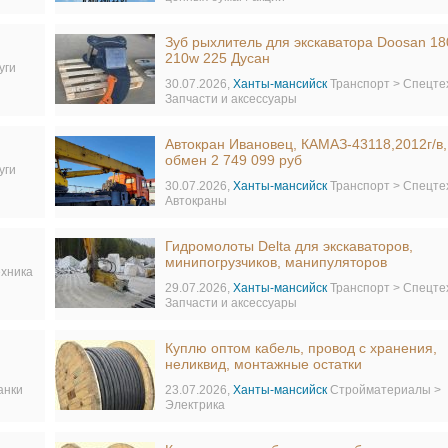
Зуб рыхлитель для экскаватора Doosan 1
210w 225 Дусан
уги
30.07.2026,
Ханты-мансийск
Транспорт > Спецте
Запчасти и аксессуары
Автокран Ивановец, КАМАЗ-43118,2012г/в, 
обмен 2 749 099 руб
уги
30.07.2026,
Ханты-мансийск
Транспорт > Спецте
Автокраны
Гидромолоты Delta для экскаваторов,
минипогрузчиков, манипуляторов
ехника
29.07.2026,
Ханты-мансийск
Транспорт > Спецте
Запчасти и аксессуары
Куплю оптом кабель, провод с хранения,
неликвид, монтажные остатки
анки
23.07.2026,
Ханты-мансийск
Стройматериалы >
Электрика