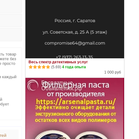
ть товар
жете без
Весь спектр детективных услуг
е просто
(5.69)
4 года опыта
1 000 руб
я каждый
ей
ебует
тей