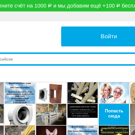
ните счёт на 1000
и мы добавим ещё +100
бесп
руб
руб
Войти
Попасть
сюда