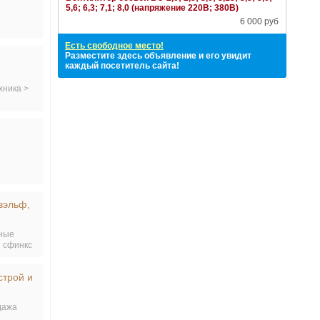
5,6; 6,3; 7,1; 8,0 (напряжение 220В; 380В)
6 000 руб
Есть свободное место!
Разместите здесь объявление и его увидит
каждый посетитель сайта!
хника >
вэльф,
тные
й сфинкс
строй и
дажа