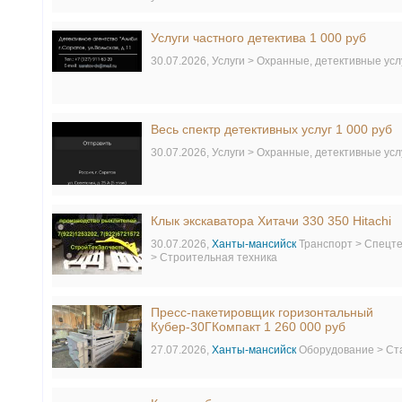
Услуги частного детектива 1 000 руб
30.07.2026,
Услуги > Охранные, детективные усл
Весь спектр детективных услуг 1 000 руб
30.07.2026,
Услуги > Охранные, детективные усл
Клык экскаватора Хитачи 330 350 Hitachi
30.07.2026,
Ханты-мансийск
Транспорт > Спецт
> Строительная техника
Пресс-пакетировщик горизонтальный
Кубер-30ГКомпакт 1 260 000 руб
27.07.2026,
Ханты-мансийск
Оборудование > Ст