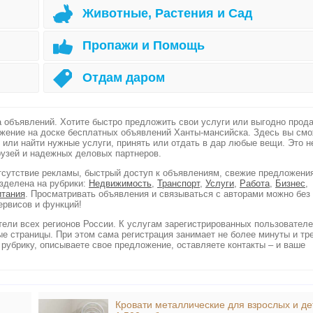
Животные, Растения и Сад
Пропажи и Помощь
Отдам даром
 объявлений. Хотите быстро предложить свои услуги или выгодно прода
жение на доске бесплатных объявлений Ханты-мансийска. Здесь вы смо
 или найти нужные услуги, принять или отдать в дар любые вещи. Это н
рузей и надежных деловых партнеров.
отсутствие рекламы, быстрый доступ к объявлениям, свежие предложени
зделена на рубрики:
Недвижимость
,
Транспорт
,
Услуги
,
Работа
,
Бизнес
,
итания
. Просматривать объявления и связываться с авторами можно без
ервисов и функций!
ели всех регионов России. К услугам зарегистрированных пользовател
е страницы. При этом сама регистрация занимает не более минуты и тр
рубрику, описываете свое предложение, оставляете контакты – и ваше
Кровати металлические для взрослых и де