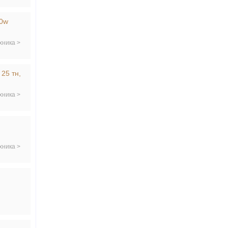
80w
хника >
25 тн,
хника >
хника >