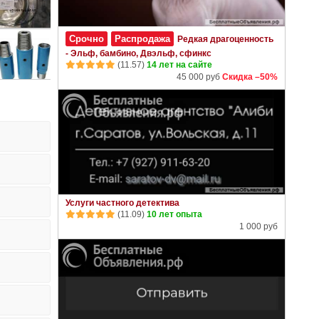
Срочно
Распродажа
Редкая драгоценность
- Эльф, бамбино, Двэльф, сфинкс
(11.57)
14 лет на сайте
45 000 руб
Скидка –50%
Услуги частного детектива
(11.09)
10 лет опыта
1 000 руб