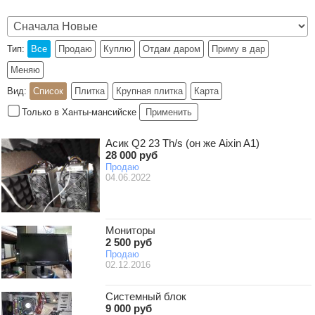
Тип:
Все
Продаю
Куплю
Отдам даром
Приму в дар
Меняю
Вид:
Список
Плитка
Крупная плитка
Карта
Только в Ханты-мансийске
Применить
Асик Q2 23 Th/s (он же Aixin A1)
28 000 руб
Продаю
04.06.2022
Мониторы
2 500 руб
Продаю
02.12.2016
Системный блок
9 000 руб