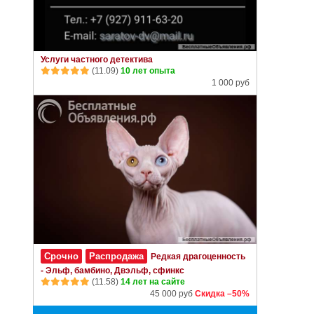
Услуги частного детектива
(11.09)
10 лет опыта
1 000 руб
Срочно
Распродажа
Редкая драгоценность
- Эльф, бамбино, Двэльф, сфинкс
(11.58)
14 лет на сайте
45 000 руб
Скидка –50%