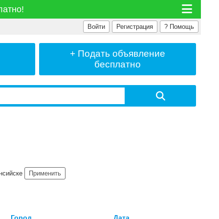
латно!
Войти
Регистрация
?
Помощь
+ Подать
объявление
бесплатно
ансийске
Применить
↓
Город
Дата