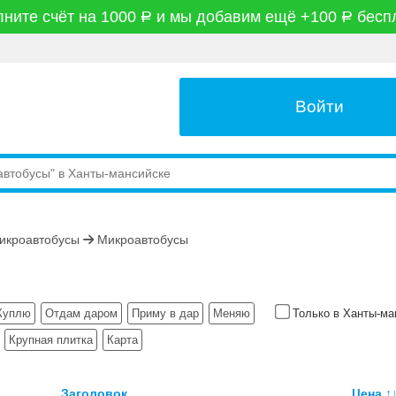
ните счёт на 1000
и мы добавим ещё +100
бесп
руб
руб
Войти
микроавтобусы
Микроавтобусы
Куплю
Отдам даром
Приму в дар
Меняю
Только в Ханты-м
Крупная плитка
Карта
Заголовок
Цена
↑