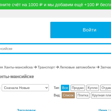
ните счёт на 1000
и мы добавим ещё +100
бесп
руб
руб
Войти
я Ханты-мансийска
Транспорт
Легковые автомобили
Запчас
анты-мансийске
:
Тип:
Все
Продаю
Куплю
Отдам
Вид:
Список
Плитка
Крупная пли
Заголовок
Цена
↑