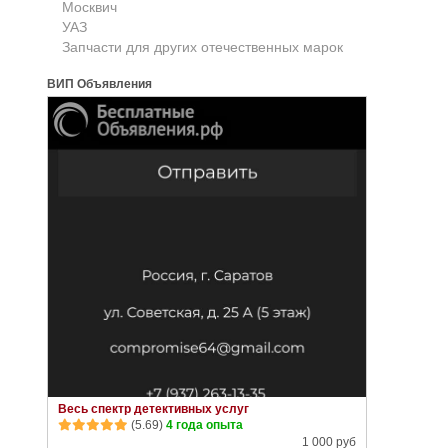
Москвич
УАЗ
Запчасти для других отечественных марок
ВИП Объявления
Весь спектр детективных услуг
(5.69)
4 года опыта
1 000 руб