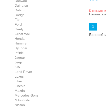
Daewoo
Daihatsu
Datsun
К сожалени
Напишите в
Dodge
Fiat
Ford
1
Geely
Great Wall
Всего объ
Honda
Hummer
Hyundai
Infiniti
Jaguar
Jeep
KIA
Land Rover
Lexus
Lifan
Lincoln
Mazda
Mercedes-Benz
Mitsubishi
Nissan