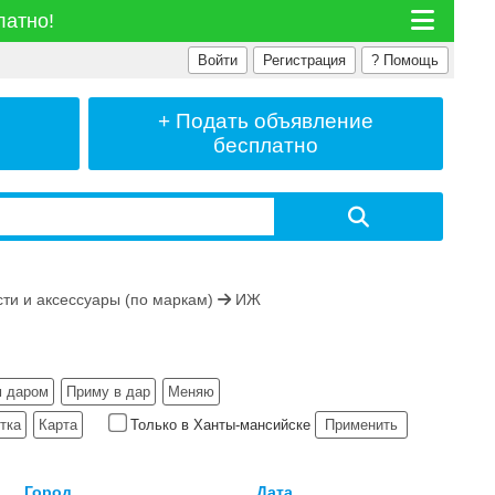
латно!
Войти
Регистрация
?
Помощь
+ Подать
объявление
бесплатно
ти и аксессуары (по маркам)
ИЖ
 даром
Приму в дар
Меняю
тка
Карта
Только в Ханты-мансийске
Применить
↓
Город
Дата