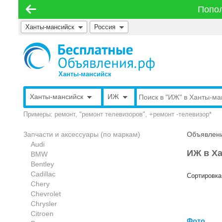
Попол
Ханты-мансийск
Россия
Ханты-мансийск
Ханты-мансийск
ИЖ
Примеры: ремонт, "ремонт телевизоров", +ремонт -телевизор*
Запчасти и аксессуары (по маркам)
Объявлени
Audi
ИЖ в Х
BMW
Bentley
Cadillac
Сортировка
Chery
Chevrolet
Chrysler
Citroen
Фото