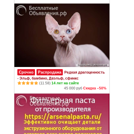
Срочно
Распродажа
Редкая драгоценность
- Эльф, бамбино, Двэльф, сфинкс
(11.58)
14 лет на сайте
45 000 руб
Скидка –50%